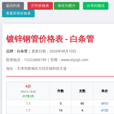
返回列表
打印价格表
保存为图片
分享到微信
查看所有价格表
镀锌钢管价格表 - 白条管
品牌：白条管
| 更新日期：2026年08月10日
联系电话：15222666199 | 官网：www.dqzgt.com
地址：天津市静海区大邱庄镇科技大道
4分
件数
支数
单价
DN15 / Φ20
217支/件
1.5
0
40
4910
1.7
16
4
4720